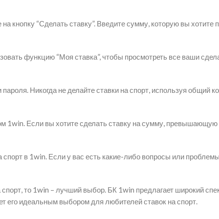
 на кнопку “Сделать ставку”. Введите сумму, которую вы хотите 
льзовать функцию “Моя ставка”, чтобы просмотреть все ваши сде
 пароля. Никогда не делайте ставки на спорт, используя общий 
ном 1win. Если вы хотите сделать ставку на сумму, превышающую
 спорт в 1win. Если у вас есть какие-либо вопросы или проблемы
спорт, то 1win – лучший выбор. БК 1win предлагает широкий спе
ет его идеальным выбором для любителей ставок на спорт.