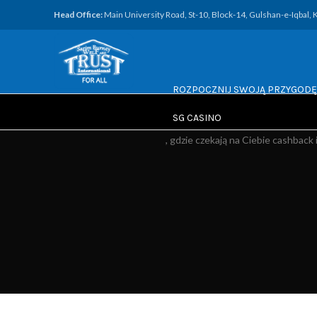
Head Office:
Main University Road, St-10, Block-14, Gulshan-e-Iqbal, 
ROZPOCZNIJ SWOJĄ PRZYGODĘ
SG CASINO
, gdzie czekają na Ciebie cashbac