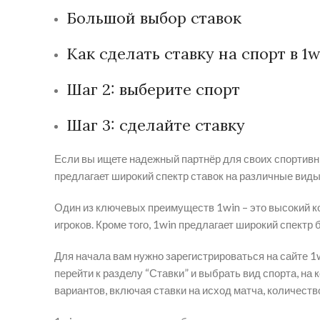
Большой выбор ставок
Как сделать ставку на спорт в 1w
Шаг 2: выберите спорт
Шаг 3: сделайте ставку
Если вы ищете надежный партнёр для своих спортивны
предлагает широкий спектр ставок на различные виды 
Один из ключевых преимуществ 1win – это высокий 
игроков. Кроме того, 1win предлагает широкий спектр
Для начала вам нужно зарегистрироваться на сайте 1
перейти к разделу “Ставки” и выбрать вид спорта, на
вариантов, включая ставки на исход матча, количество