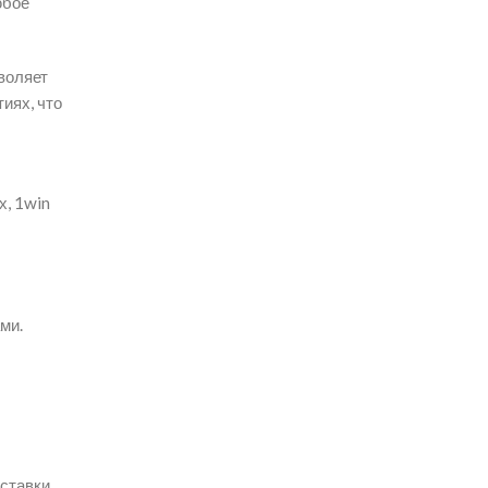
юбое
зволяет
иях, что
х, 1win
ми.
ставки.