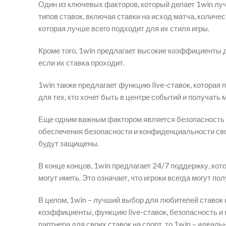
Один из ключевых факторов, который делает 1win луч
типов ставок, включая ставки на исход матча, количес
которая лучше всего подходит для их стиля игры.
Кроме того, 1win предлагает высокие коэффициенты дл
если их ставка проходит.
1win также предлагает функцию live-ставок, которая 
для тех, кто хочет быть в центре событий и получать
Еще одним важным фактором является безопасность 
обеспечения безопасности и конфиденциальности сво
будут защищены.
В конце концов, 1win предлагает 24/7 поддержку, ко
могут иметь. Это означает, что игроки всегда могут по
В целом, 1win – лучший выбор для любителей ставок 
коэффициенты, функцию live-ставок, безопасность и
партнера для своих ставок на спорт, то 1win – идеаль