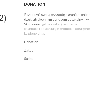
DONATION
Rozpocznij swoją przygodę z graniem online
2)
dzięki atrakcyjnym bonusom powitalnym w
SG Casino
, gdzie czekają na Ciebie
cashback i ekscytujące promocje dostępne
każdego dnia.
Donation
Zakat
Sadqa