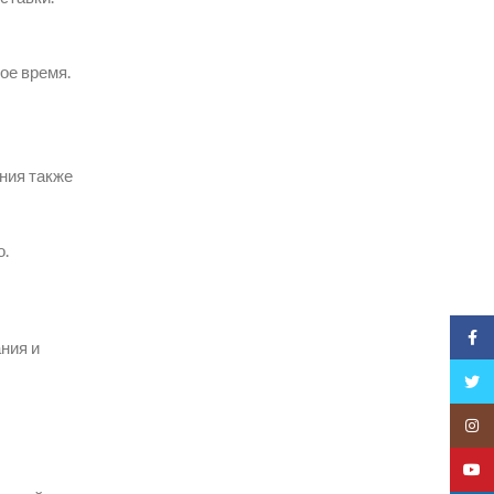
ое время.
ания также
о.
Face
ния и
Twitt
Insta
YouT