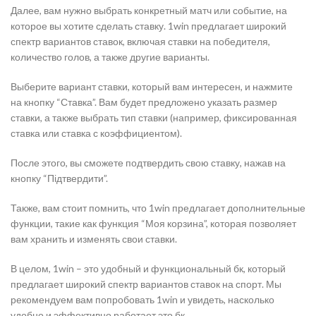
Далее, вам нужно выбрать конкретный матч или событие, на
которое вы хотите сделать ставку. 1win предлагает широкий
спектр вариантов ставок, включая ставки на победителя,
количество голов, а также другие варианты.
Выберите вариант ставки, который вам интересен, и нажмите
на кнопку “Ставка”. Вам будет предложено указать размер
ставки, а также выбрать тип ставки (например, фиксированная
ставка или ставка с коэффициентом).
После этого, вы сможете подтвердить свою ставку, нажав на
кнопку “Підтвердити”.
Также, вам стоит помнить, что 1win предлагает дополнительные
функции, такие как функция “Моя корзина”, которая позволяет
вам хранить и изменять свои ставки.
В целом, 1win – это удобный и функциональный бк, который
предлагает широкий спектр вариантов ставок на спорт. Мы
рекомендуем вам попробовать 1win и увидеть, насколько
удобно и эффективно работает это бк.