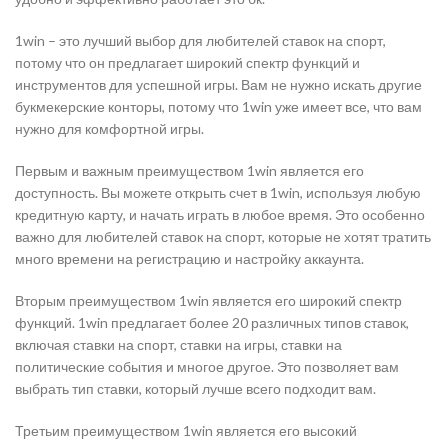
1win – это лучший выбор для любителей ставок на спорт,
потому что он предлагает широкий спектр функций и
инструментов для успешной игры. Вам не нужно искать другие
букмекерские конторы, потому что 1win уже имеет все, что вам
нужно для комфортной игры.
Первым и важным преимуществом 1win является его
доступность. Вы можете открыть счет в 1win, используя любую
кредитную карту, и начать играть в любое время. Это особенно
важно для любителей ставок на спорт, которые не хотят тратить
много времени на регистрацию и настройку аккаунта.
Вторым преимуществом 1win является его широкий спектр
функций. 1win предлагает более 20 различных типов ставок,
включая ставки на спорт, ставки на игры, ставки на
политические события и многое другое. Это позволяет вам
выбрать тип ставки, который лучше всего подходит вам.
Третьим преимуществом 1win является его высокий