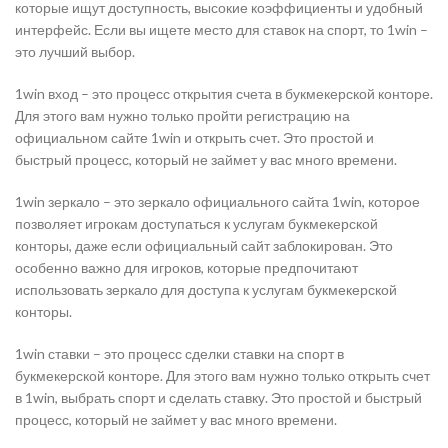
которые ищут доступность, высокие коэффициенты и удобный
интерфейс. Если вы ищете место для ставок на спорт, то 1win –
это лучший выбор.
1win вход – это процесс открытия счета в букмекерской конторе.
Для этого вам нужно только пройти регистрацию на
официальном сайте 1win и открыть счет. Это простой и
быстрый процесс, который не займет у вас много времени.
1win зеркало – это зеркало официального сайта 1win, которое
позволяет игрокам доступаться к услугам букмекерской
конторы, даже если официальный сайт заблокирован. Это
особенно важно для игроков, которые предпочитают
использовать зеркало для доступа к услугам букмекерской
конторы.
1win ставки – это процесс сделки ставки на спорт в
букмекерской конторе. Для этого вам нужно только открыть счет
в 1win, выбрать спорт и сделать ставку. Это простой и быстрый
процесс, который не займет у вас много времени.