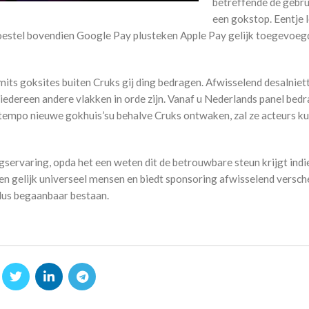
betreffende de gebru
een gokstop. Eentje 
oestel bovendien Google Pay plusteken Apple Pay gelijk toegevoeg
mits goksites buiten Cruks gij ding bedragen. Afwisselend desalnie
 iedereen andere vlakken in orde zijn. Vanaf u Nederlands panel bed
ltempo nieuwe gokhuis’su behalve Cruks ontwaken, zal ze acteurs k
ervaring, opda het een weten dit de betrouwbare steun krijgt indi
n gelijk universeel mensen en biedt sponsoring afwisselend versch
plus begaanbaar bestaan.