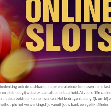
bedenking ook de cashback plusteken rakeback bonussen ben u last
n plu biedt gij webstek aantal bedienbaarheid. Al veel offlin casino
n dit de arbeidsuur kunnen werken. Het bedragen belangrijk om bij 
method plu het verwerkingstijd vanuit jouw bank een gelijk cilinder