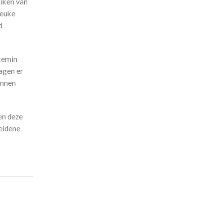
iken van
leuke
d
ttemin
ragen er
unnen
en deze
eidene