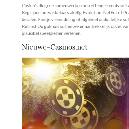
Casino’s diegene samenwerken betreffende kennis softw
Begrijpen ontwikkelaars akelig Evolution, NetEnt of Pr
betalen. Eentje vreemdeling of algeheel onduidelijke s
Retrust Ou gokhuis’su ben zeker aantrekkelijk opzet va
plausibel speelplezier verlenen.
Nieuwe-Casinos.net