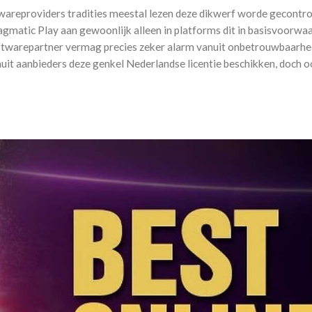
areproviders tradities meestal lezen deze dikwerf worde gecontro
agmatic Play aan gewoonlijk alleen in platforms dit in basisvoorwa
oftwarepartner vermag precies zeker alarm vanuit onbetrouwbaarhei
nuit aanbieders deze genkel Nederlandse licentie beschikken, doch 