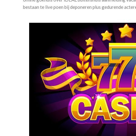
bestaan te live poen bij deponeren plus gedurende acter