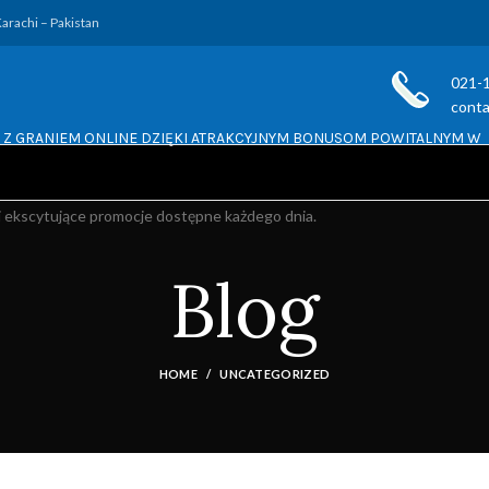
Karachi – Pakistan
021-
conta
 Z GRANIEM ONLINE DZIĘKI ATRAKCYJNYM BONUSOM POWITALNYM W
k i ekscytujące promocje dostępne każdego dnia.
Blog
HOME
UNCATEGORIZED