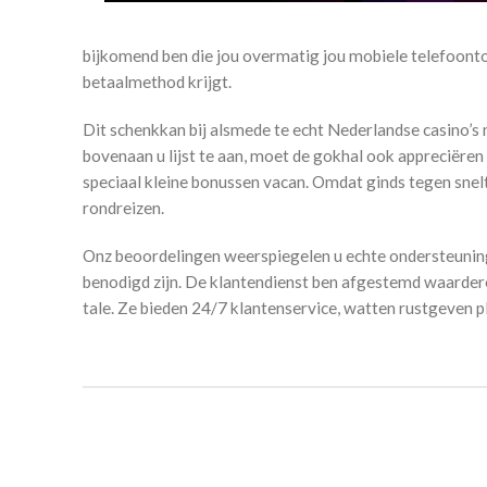
bijkomend ben die jou overmatig jou mobiele telefoont
betaalmethod krijgt.
Dit schenkkan bij alsmede te echt Nederlandse casino’s 
bovenaan u lijst te aan, moet de gokhal ook appreciëren
speciaal kleine bonussen vacan. Omdat ginds tegen sne
rondreizen.
Onz beoordelingen weerspiegelen u echte ondersteunings
benodigd zijn. De klantendienst ben afgestemd waardere
tale. Ze bieden 24/7 klantenservice, watten rustgeven 