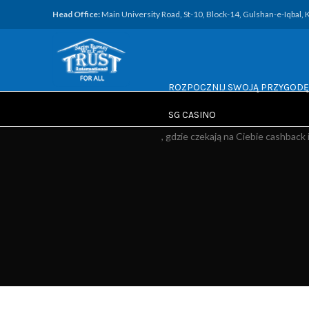
Head Office:
Main University Road, St-10, Block-14, Gulshan-e-Iqbal, 
ROZPOCZNIJ SWOJĄ PRZYGODĘ
SG CASINO
, gdzie czekają na Ciebie cashbac