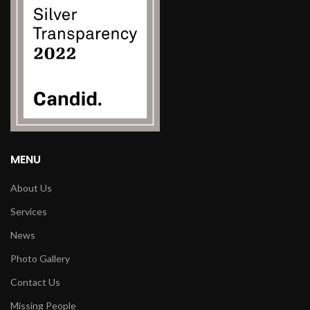
MENU
About Us
Services
News
Photo Gallery
Contact Us
Missing People