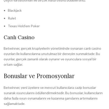
çeşitli varyasyonları ile birçok masa oyunu bulabilirsiniz:
Blackjack
Rulet
Texas Hold’em Poker
Canlı Casino
Betwinner, gerçek krupiyelerin yönetiminde oynanan canlı casino
oyunları ile kullanıcılarına unutulmaz bir deneyim sunmaktadır. Bu
oyunlar, gerçek zamanlı olarak oynanır ve oyunculara sosyal bir
ortam sağlar.
Bonuslar ve Promosyonlar
Betwinner, yeni üyelere ve mevcut kullanıcılara cazip bonuslar
sunarak oyuncularını ödüllendirmektedir. Bu bonuslar, kullanıcıların
daha fazla oyun oynamalarını ve kazanma şanslarını artırmalarını
sağlamaktadır.