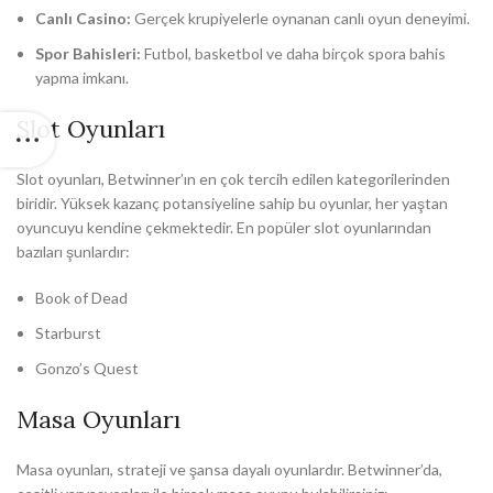
Canlı Casino:
Gerçek krupiyelerle oynanan canlı oyun deneyimi.
Spor Bahisleri:
Futbol, basketbol ve daha birçok spora bahis
yapma imkanı.
Slot Oyunları
Slot oyunları, Betwinner’ın en çok tercih edilen kategorilerinden
biridir. Yüksek kazanç potansiyeline sahip bu oyunlar, her yaştan
oyuncuyu kendine çekmektedir. En popüler slot oyunlarından
bazıları şunlardır:
Book of Dead
Starburst
Gonzo’s Quest
Masa Oyunları
Masa oyunları, strateji ve şansa dayalı oyunlardır. Betwinner’da,