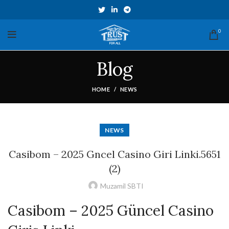
0
Blog
HOME
NEWS
NEWS
Casibom – 2025 Gncel Casino Giri Linki.5651
(2)
Muzamil SBTI
Casibom – 2025 Güncel Casino