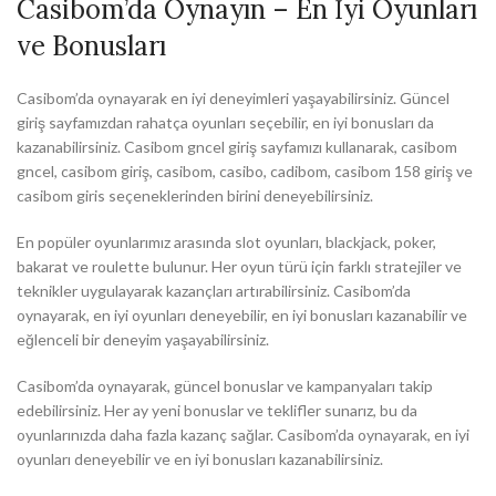
Casibom’da Oynayın – En İyi Oyunları
ve Bonusları
Casibom’da oynayarak en iyi deneyimleri yaşayabilirsiniz. Güncel
giriş sayfamızdan rahatça oyunları seçebilir, en iyi bonusları da
kazanabilirsiniz. Casibom gncel giriş sayfamızı kullanarak, casibom
gncel, casibom giriş, casibom, casibo, cadibom, casibom 158 giriş ve
casibom giris seçeneklerinden birini deneyebilirsiniz.
En popüler oyunlarımız arasında slot oyunları, blackjack, poker,
bakarat ve roulette bulunur. Her oyun türü için farklı stratejiler ve
teknikler uygulayarak kazançları artırabilirsiniz. Casibom’da
oynayarak, en iyi oyunları deneyebilir, en iyi bonusları kazanabilir ve
eğlenceli bir deneyim yaşayabilirsiniz.
Casibom’da oynayarak, güncel bonuslar ve kampanyaları takip
edebilirsiniz. Her ay yeni bonuslar ve teklifler sunarız, bu da
oyunlarınızda daha fazla kazanç sağlar. Casibom’da oynayarak, en iyi
oyunları deneyebilir ve en iyi bonusları kazanabilirsiniz.