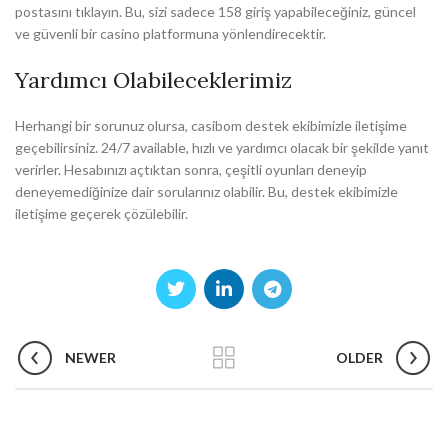
postasını tıklayın. Bu, sizi sadece 158 giriş yapabileceğiniz, güncel
ve güvenli bir casino platformuna yönlendirecektir.
Yardımcı Olabileceklerimiz
Herhangi bir sorunuz olursa, casibom destek ekibimizle iletişime
geçebilirsiniz. 24/7 available, hızlı ve yardımcı olacak bir şekilde yanıt
verirler. Hesabınızı açtıktan sonra, çeşitli oyunları deneyip
deneyemediğinize dair sorularınız olabilir. Bu, destek ekibimizle
iletişime geçerek çözülebilir.
NEWER
OLDER