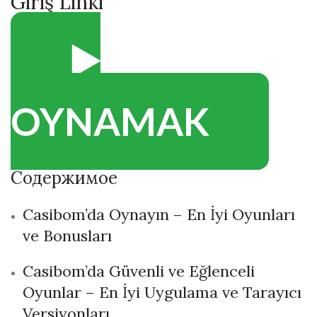
Giriş Linki
▶️
OYNAMAK
Содержимое
Casibom’da Oynayın – En İyi Oyunları
ve Bonusları
Casibom’da Güvenli ve Eğlenceli
Oyunlar – En İyi Uygulama ve Tarayıcı
Versiyonları