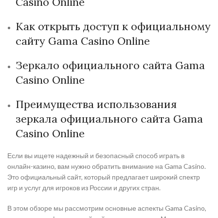
Casino Online
Как открыть доступ к официальному
сайту Gama Casino Online
Зеркало официального сайта Gama
Casino Online
Преимущества использования
зеркала официального сайта Gama
Casino Online
Если вы ищете надежный и безопасный способ играть в
онлайн-казино, вам нужно обратить внимание на Gama Casino.
Это официальный сайт, который предлагает широкий спектр
игр и услуг для игроков из России и других стран.
В этом обзоре мы рассмотрим основные аспекты Gama Casino,