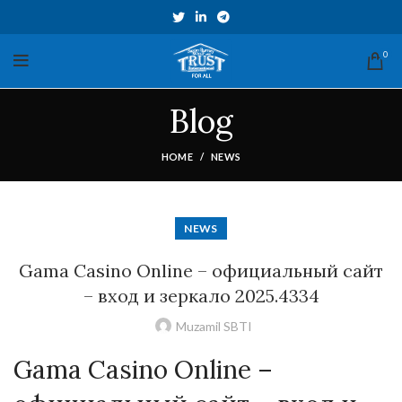
0
Blog
HOME
NEWS
NEWS
Gama Casino Online – официальный сайт
– вход и зеркало 2025.4334
Muzamil SBTI
Gama Casino Online –