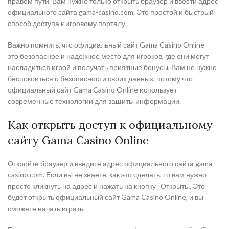
правом пути. Вам нужно только открыть браузер и ввести адрес
официального сайта gama-casino.com. Это простой и быстрый
способ доступа к игровому порталу.
Важно помнить, что официальный сайт Gama Casino Online –
это безопасное и надежное место для игроков, где они могут
насладиться игрой и получать приятные бонусы. Вам не нужно
беспокоиться о безопасности своих данных, потому что
официальный сайт Gama Casino Online использует
современные технологии для защиты информации.
Как открыть доступ к официальному
сайту Gama Casino Online
Откройте браузер и введите адрес официального сайта gama-
casino.com. Если вы не знаете, как это сделать, то вам нужно
просто кликнуть на адрес и нажать на кнопку “Открыть”. Это
будет открыть официальный сайт Gama Casino Online, и вы
сможете начать играть.