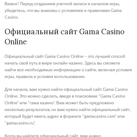
Важно! Перед созданием учетной записи и началом игры,
убедитесь, что вы знакомы с условиями и правилами Gama
Casino.
Официальный сайт Gama Casino
Online
Официальный сайт Gama Casino Online – это лучший способ
начать свой путь в мире онлайн-казино. Здесь вы сможете
найти все необходимые информацию о сайте, включая условия
игры, правила и условия использования.
Для начала, вам нужно найти официальный сайт Gama Casino
Online. Это можно сделать, введя в поисковике “Gama Casino
Online” или “гама казино”. Вам может быть предложено
несколько результатов, но вам нужно найти официальный сайт,
который будет иметь адрес в формате “gamacasino.com” или
“gamacasino.ru”.
Когда вы найдете официальный сайт, вам нужно