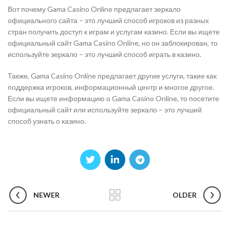
Вот почему Gama Casino Online предлагает зеркало
официального сайта – это лучший способ игроков из разных
стран получить доступ к играм и услугам казино. Если вы ищете
официальный сайт Gama Casino Online, но он заблокирован, то
используйте зеркало – это лучший способ играть в казино.
Также, Gama Casino Online предлагает другие услуги, такие как
поддержка игроков, информационный центр и многое другое.
Если вы ищете информацию о Gama Casino Online, то посетите
официальный сайт или используйте зеркало – это лучший
способ узнать о казино.
NEWER
OLDER