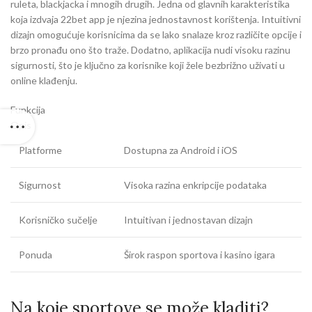
ruleta, blackjacka i mnogih drugih. Jedna od glavnih karakteristika
koja izdvaja 22bet app je njezina jednostavnost korištenja. Intuitivni
dizajn omogućuje korisnicima da se lako snalaze kroz različite opcije i
brzo pronađu ono što traže. Dodatno, aplikacija nudi visoku razinu
sigurnosti, što je ključno za korisnike koji žele bezbrižno uživati u
online klađenju.
Funkcija
Opis
Platforme
Dostupna za Android i iOS
Sigurnost
Visoka razina enkripcije podataka
Korisničko sučelje
Intuitivan i jednostavan dizajn
Ponuda
Širok raspon sportova i kasino igara
Na koje sportove se može kladiti?