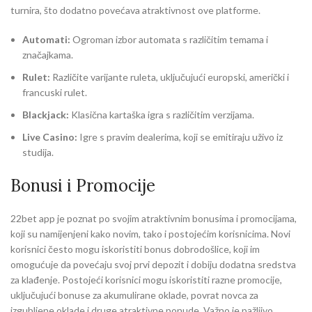
turnira, što dodatno povećava atraktivnost ove platforme.
Automati:
Ogroman izbor automata s različitim temama i
značajkama.
Rulet:
Različite varijante ruleta, uključujući europski, američki i
francuski rulet.
Blackjack:
Klasična kartaška igra s različitim verzijama.
Live Casino:
Igre s pravim dealerima, koji se emitiraju uživo iz
studija.
Bonusi i Promocije
22bet app je poznat po svojim atraktivnim bonusima i promocijama,
koji su namijenjeni kako novim, tako i postojećim korisnicima. Novi
korisnici često mogu iskoristiti bonus dobrodošlice, koji im
omogućuje da povećaju svoj prvi depozit i dobiju dodatna sredstva
za klađenje. Postojeći korisnici mogu iskoristiti razne promocije,
uključujući bonuse za akumulirane oklade, povrat novca za
izgubljene oklade i druge atraktivne ponude. Važno je pažljivo