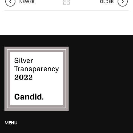
NEWER
OLDER
MENU