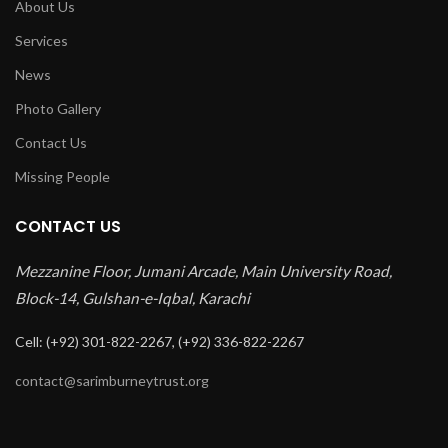
About Us
Services
News
Photo Gallery
Contact Us
Missing People
CONTACT US
Mezzanine Floor, Jumani Arcade, Main University Road,
Block-14, Gulshan-e-Iqbal, Karachi
Cell: (+92) 301-822-2267, (+92) 336-822-2267
contact@sarimburneytrust.org