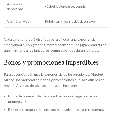
Apuestas
Fútbol, baloncesto, tennis
deportivas
Casinó en vivo
Ruleta en vivo, Blackjack en vivo
Cada categoría está diseñada para ofrecer una experiencia
emocionante, con gráficos impresionantes y una jugabilidad fluida
que mantiene a los jugadores comprometidos durante horas.
Bonos y promociones imperdibles
Para potenciar aún más la experiencia de los jugadores,
Maxbet
ofrece una variedad de bonos y promociones que son difíciles de
resistir. Algunas de las más populares incluyen:
Bono de bienvenida:
Un atractivo bono al registrarte por
primera vez.
Bonos de recarga:
Incentivos para volver a cargar tu cuenta.