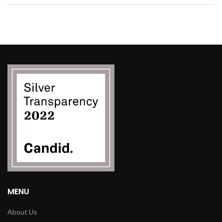
MENU
About Us