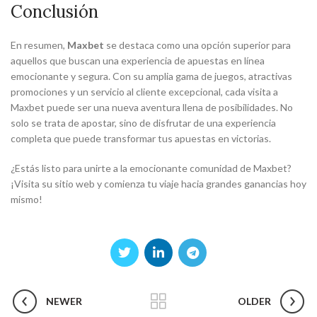
Conclusión
En resumen,
Maxbet
se destaca como una opción superior para
aquellos que buscan una experiencia de apuestas en línea
emocionante y segura. Con su amplia gama de juegos, atractivas
promociones y un servicio al cliente excepcional, cada visita a
Maxbet puede ser una nueva aventura llena de posibilidades. No
solo se trata de apostar, sino de disfrutar de una experiencia
completa que puede transformar tus apuestas en victorias.
¿Estás listo para unirte a la emocionante comunidad de Maxbet?
¡Visita su sitio web y comienza tu viaje hacia grandes ganancias hoy
mismo!
NEWER
OLDER