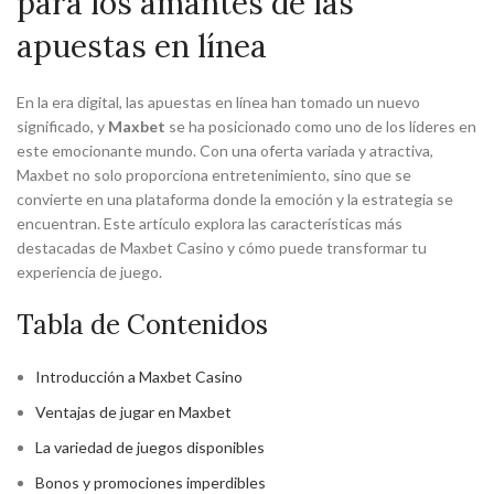
para los amantes de las
apuestas en línea
En la era digital, las apuestas en línea han tomado un nuevo
significado, y
Maxbet
se ha posicionado como uno de los líderes en
este emocionante mundo. Con una oferta variada y atractiva,
Maxbet no solo proporciona entretenimiento, sino que se
convierte en una plataforma donde la emoción y la estrategia se
encuentran. Este artículo explora las características más
destacadas de Maxbet Casino y cómo puede transformar tu
experiencia de juego.
Tabla de Contenidos
Introducción a Maxbet Casino
Ventajas de jugar en Maxbet
La variedad de juegos disponibles
Bonos y promociones imperdibles