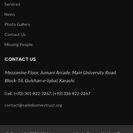
Services
News
Photo Gallery
Contact Us
Missing People
CONTACT US
Mezzanine Floor, Jumani Arcade, Main University Road,
Block-14, Gulshan-e-Iqbal, Karachi
Cell: (+92) 301-822-2267, (+92) 336-822-2267
contact@sarimburneytrust.org