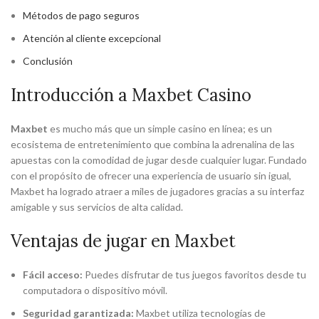
Métodos de pago seguros
Atención al cliente excepcional
Conclusión
Introducción a Maxbet Casino
Maxbet
es mucho más que un simple casino en línea; es un
ecosistema de entretenimiento que combina la adrenalina de las
apuestas con la comodidad de jugar desde cualquier lugar. Fundado
con el propósito de ofrecer una experiencia de usuario sin igual,
Maxbet ha logrado atraer a miles de jugadores gracias a su interfaz
amigable y sus servicios de alta calidad.
Ventajas de jugar en Maxbet
Fácil acceso:
Puedes disfrutar de tus juegos favoritos desde tu
computadora o dispositivo móvil.
Seguridad garantizada:
Maxbet utiliza tecnologías de