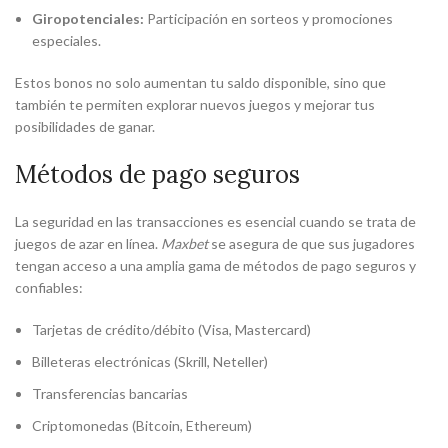
Giropotenciales:
Participación en sorteos y promociones
especiales.
Estos bonos no solo aumentan tu saldo disponible, sino que
también te permiten explorar nuevos juegos y mejorar tus
posibilidades de ganar.
Métodos de pago seguros
La seguridad en las transacciones es esencial cuando se trata de
juegos de azar en línea.
Maxbet
se asegura de que sus jugadores
tengan acceso a una amplia gama de métodos de pago seguros y
confiables:
Tarjetas de crédito/débito (Visa, Mastercard)
Billeteras electrónicas (Skrill, Neteller)
Transferencias bancarias
Criptomonedas (Bitcoin, Ethereum)