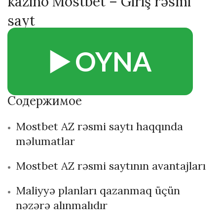
kazino Mostbet – Giriş rəsmi
sayt
▶️ OYNA
Содержимое
Mostbet AZ rəsmi saytı haqqında
məlumatlar
Mostbet AZ rəsmi saytının avantajları
Maliyyə planları qazanmaq üçün
nəzərə alınmalıdır