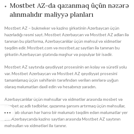
Mostbet AZ-da qazanmaq üçün nəzərə
alınmalıdır maliyyə planları
Mostbet AZ – bukmeker və kazino şirkətinin Azerbaycan üçün
hazırladığı rəsmi sayt. Mostbet Azerbaycan və Mostbet AZ adları ilə
tanınan bu platforma, Azerbaycanlılar üçün məhsul və xidmətlər
təqdim edir. Mostbet.com və mostbet.az saytları ilə tanınan bu
şirkətin Azerbaycan ştatında məşhur və populyar bir isədir.
Mostbet AZ saytında qeydiyyat prosesinin ən kolay və sürətli yolu
var. Mostbet Azerbaycan və Mostbet AZ qeydiyyat prosesini
tamamlamaq üçün səhifənin tərəfindən verilən əmrlərə uyğun
olaraq məlumatları daxil edin və hesabınızı yaradın.
Azerbaycanlılar üçün məhsullar və xidmətlər arasında mosbet və
mosbet az adlı tədbirlər, qazanma şansını artırmaq üçün məhsullar,
və tələb olunan hər hansı bir məlumatı təqdim edən məlumatlar yer
alır. Azerbaycanda kazino saytları arasında Mostbet AZ saytının
məhsulları və xidmətləri ilə tanınır.