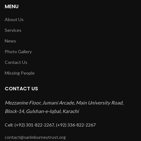
MENU
About Us
Services
News
Photo Gallery
Contact Us
Missing People
CONTACT US
Mezzanine Floor, Jumani Arcade, Main University Road,
Block-14, Gulshan-e-Iqbal, Karachi
Cell: (+92) 301-822-2267, (+92) 336-822-2267
contact@sarimburneytrust.org