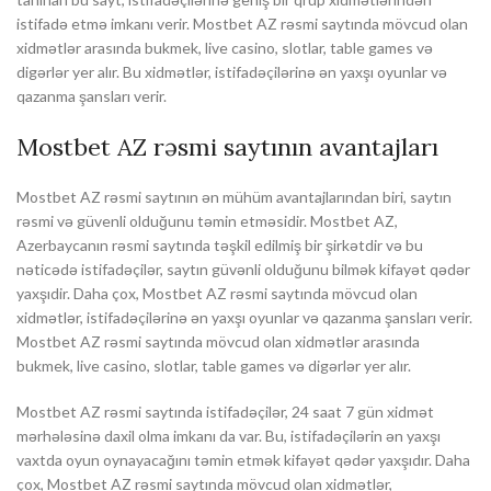
istifadə etmə imkanı verir. Mostbet AZ rəsmi saytında mövcud olan
xidmətlər arasında bukmek, live casino, slotlar, table games və
digərlər yer alır. Bu xidmətlər, istifadəçilərinə ən yaxşı oyunlar və
qazanma şansları verir.
Mostbet AZ rəsmi saytının avantajları
Mostbet AZ rəsmi saytının ən mühüm avantajlarından biri, saytın
rəsmi və güvenli olduğunu təmin etməsidir. Mostbet AZ,
Azerbaycanın rəsmi saytında təşkil edilmiş bir şirkətdir və bu
nəticədə istifadəçilər, saytın güvənli olduğunu bilmək kifayət qədər
yaxşıdir. Daha çox, Mostbet AZ rəsmi saytında mövcud olan
xidmətlər, istifadəçilərinə ən yaxşı oyunlar və qazanma şansları verir.
Mostbet AZ rəsmi saytında mövcud olan xidmətlər arasında
bukmek, live casino, slotlar, table games və digərlər yer alır.
Mostbet AZ rəsmi saytında istifadəçilər, 24 saat 7 gün xidmət
mərhələsinə daxil olma imkanı da var. Bu, istifadəçilərin ən yaxşı
vaxtda oyun oynayacağını təmin etmək kifayət qədər yaxşıdır. Daha
çox, Mostbet AZ rəsmi saytında mövcud olan xidmətlər,