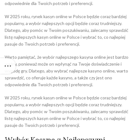
odpowiednie dla Twoich potrzeb i preferencji.
W 2025 roku, rynek kasyn online w Polsce będzie coraz bardziej
popularny, a wybór najlepszych opcji będzie coraz trudniejszy.
Dlatego, aby pomóc w Twoim poszukiwaniu, zalecamy sprawdzić
listę najlepszych kasyn online w Polsce i wybrać to, co najlepiej
pasuje do Twoich potrzeb i preferencji.
Warto pamiętać, że wybór najlepszego kasyna online jest bardzo
ważny, ponieważ może on wpłynąć na Twoje doświadczenie i
wygodę gry. Dlatego, aby wybrać najlepsze kasyno online, warto
sprawdzić, co oferuje każde kasyno, a także czy jest ono
odpowiednie dla Twoich potrzeb i preferencji.
W 2025 roku, rynek kasyn online w Polsce będzie coraz bardziej
popularny, a wybór najlepszych opcji będzie coraz trudniejszy.
Dlatego, aby pomóc w Twoim poszukiwaniu, zalecamy sprawdzić
listę najlepszych kasyn online w Polsce i wybrać to, co najlepiej
pasuje do Twoich potrzeb i preferencji.