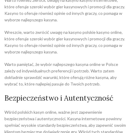
Warto również zwrócić uwagę na kasyno kasyno internetowe,
które oferuje szeroki wybór gier kasynowych i promocji dla graczy.
Kasyno to oferuje również opinie od innych graczy, co pomaga w
wyborze najlepszego kasyna.
Wreszcie, warto zwrócić uwagę na kasyno polskie kasyno online,
które oferuje szeroki wybór gier kasynowych i promocji dla graczy.
Kasyno to oferuje również opinie od innych graczy, co pomaga w
wyborze najlepszego kasyna.
Warto pamiętać, że wybór najlepszego kasyna online w Polsce
zależy od indywidualnych preferencji i potrzeb. Warto zatem
dokładnie sprawdzić warunki, które oferują różne kasyna, aby
wybrać to, które najlepiej pasuje do Twoich potrzeb.
Bezpieczeństwo i Autentyczność
Wśród polskich kasyn online, ważne jest zapewnienie
bezpieczeństwa i autentyczności. Kasyna internetowe powinny
spełniać wysokie standardy bezpieczeństwa, aby zapewnić swoim
klientom bezpieczne doświadczenie gry. Wśród tych standardów