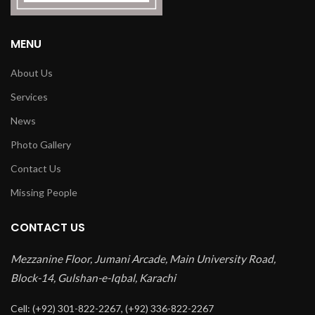
MENU
About Us
Services
News
Photo Gallery
Contact Us
Missing People
CONTACT US
Mezzanine Floor, Jumani Arcade, Main University Road,
Block-14, Gulshan-e-Iqbal, Karachi
Cell: (+92) 301-822-2267, (+92) 336-822-2267