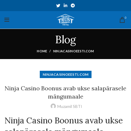
0
Blog
HOME
NINJACASINOEESTI.COM
NINJACASINOEESTI.COM
Ninja Casino Boonus avab ukse salapärasele
mängumaale
Muzamil SBTI
Ninja Casino Boonus avab ukse