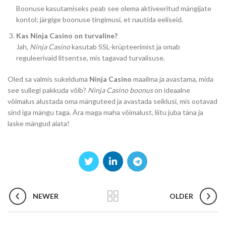
Boonuse kasutamiseks peab see olema aktiveeritud mängijate
kontol; järgige boonuse tingimusi, et nautida eeliseid.
Kas Ninja Casino on turvaline?
Jah,
Ninja Casino
kasutab SSL-krüpteerimist ja omab
reguleerivaid litsentse, mis tagavad turvalisuse.
Oled sa valmis sukelduma
Ninja Casino
maailma ja avastama, mida
see sullegi pakkuda võib?
Ninja Casino boonus
on ideaalne
võimalus alustada oma mänguteed ja avastada seiklusi, mis ootavad
sind iga mängu taga. Ära maga maha võimalust, liitu juba täna ja
laske mängud alata!
NEWER
OLDER