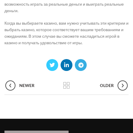
возможность играть за реальные деньги и выиграть реальные
деньги.
Когда вы выбираете казино, вам нужно учитывать эти критерии и
выбрать казино, которое соответствует вашим требованиям и
ожиданиям. В этом случае вы сможете насладиться игрой в
казино и получать удовольствие от игры.
NEWER
OLDER