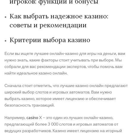
игроков: функции и бонусы
Как выбрать надежное казино:
советы и рекомендации
Критерии выбора казино
Если вы ищете лучшее онлайн-казино для игры на деньги, вам
нужно знать, какие факторы стоит учитывать при выборе. Мы
собрали для вас рекомендации экспертов, чтобы помочь вам
найти идеальное казино онлайн.
Сначала стоит отметить, что лучшие казино онлайн предлагают
широкий выбор слотов и игровых автоматов. Вам нужно
выбрать казино, которое имеет лицензию и обеспечивает
безопасность транзакций.
Например,
casino
X – это один из лучших онлайн-казино,
предлагающий более 3 000 слотов и игровых автоматов от
ведущих разработчиков. Казино имеет лицензию на игорный