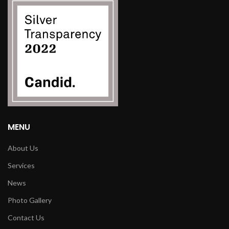
MENU
About Us
Services
News
Photo Gallery
Contact Us