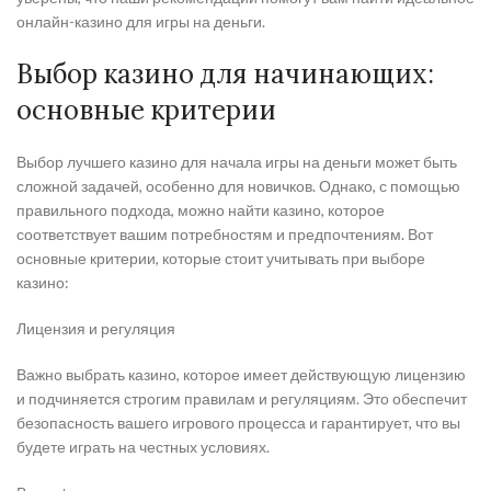
онлайн-казино для игры на деньги.
Выбор казино для начинающих:
основные критерии
Выбор лучшего казино для начала игры на деньги может быть
сложной задачей, особенно для новичков. Однако, с помощью
правильного подхода, можно найти казино, которое
соответствует вашим потребностям и предпочтениям. Вот
основные критерии, которые стоит учитывать при выборе
казино:
Лицензия и регуляция
Важно выбрать казино, которое имеет действующую лицензию
и подчиняется строгим правилам и регуляциям. Это обеспечит
безопасность вашего игрового процесса и гарантирует, что вы
будете играть на честных условиях.