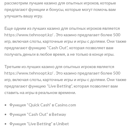
рассмотрим лучшие казино для опытных игроков, которые
предлагают функции и бонусы, которые могут помочь вам
улучшить вашу игру.
Еще одним из лучших казино для опытных игроков является
https://www.tehnoopt.kz/ . Это казино предлагает более 500
игр, включая слоты, карточные игры и игры с долями. Они также
предлагают функцию “Cash Out”, которая позволяет вам
получать деньги в любое время, а не только в конце игры.
Третьим из лучших казино для опытных игроков является
https://www.tehnoopt.kz/ . Это казино предлагает более 500
игр, включая слоты, карточные игры и игры с долями. Они также
предлагают функцию “Live Betting”, которая позволяет вам
ставить на игры в реальном времени.
Функция “Quick Cash” в Casino.com
Функция “Cash Out” в Betway
Функция “Live Betting” в Unibet