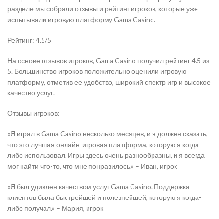
разделе мы собрали отзывы и рейтинг игроков, которые уже
испытывали игровую платформу Gama Casino.
Рейтинг: 4.5/5
На основе отзывов игроков, Gama Casino получил рейтинг 4.5 из
5. Большинство игроков положительно оценили игровую
платформу, отметив ее удобство, широкий спектр игр и высокое
качество услуг.
Отзывы игроков:
«Я играл в Gama Casino несколько месяцев, и я должен сказать,
что это лучшая онлайн-игровая платформа, которую я когда-
либо использовал. Игры здесь очень разнообразны, и я всегда
мог найти что-то, что мне понравилось.» – Иван, игрок
«Я был удивлен качеством услуг Gama Casino. Поддержка
клиентов была быстрейшей и полезнейшей, которую я когда-
либо получал.» – Мария, игрок