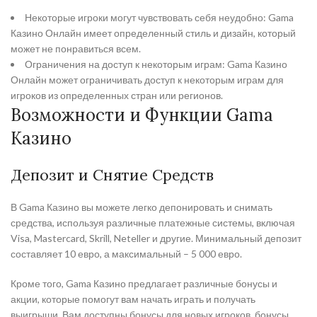
Некоторые игроки могут чувствовать себя неудобно: Gama
Казино Онлайн имеет определенный стиль и дизайн, который
может не понравиться всем.
Ограничения на доступ к некоторым играм: Gama Казино
Онлайн может ограничивать доступ к некоторым играм для
игроков из определенных стран или регионов.
Возможности и Функции Gama
Казино
Депозит и Снятие Средств
В Gama Казино вы можете легко депонировать и снимать
средства, используя различные платежные системы, включая
Visa, Mastercard, Skrill, Neteller и другие. Минимальный депозит
составляет 10 евро, а максимальный – 5 000 евро.
Кроме того, Gama Казино предлагает различные бонусы и
акции, которые помогут вам начать играть и получать
выигрыши. Вам доступны бонусы для новых игроков, бонусы