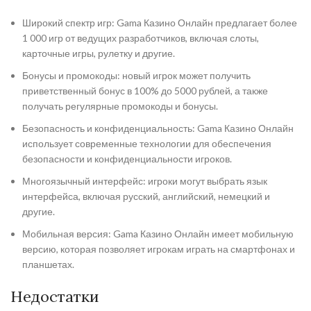
Широкий спектр игр: Gama Казино Онлайн предлагает более
1 000 игр от ведущих разработчиков, включая слоты,
карточные игры, рулетку и другие.
Бонусы и промокоды: новый игрок может получить
приветственный бонус в 100% до 5000 рублей, а также
получать регулярные промокоды и бонусы.
Безопасность и конфиденциальность: Gama Казино Онлайн
использует современные технологии для обеспечения
безопасности и конфиденциальности игроков.
Многоязычный интерфейс: игроки могут выбрать язык
интерфейса, включая русский, английский, немецкий и
другие.
Мобильная версия: Gama Казино Онлайн имеет мобильную
версию, которая позволяет игрокам играть на смартфонах и
планшетах.
Недостатки