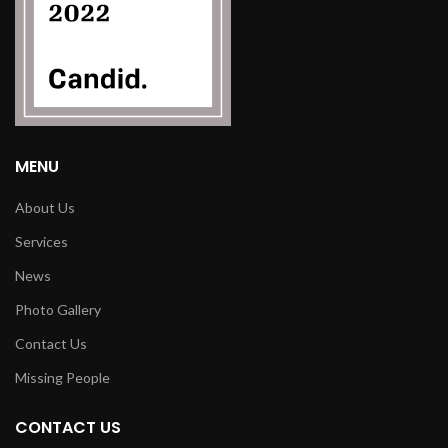
MENU
About Us
Services
News
Photo Gallery
Contact Us
Missing People
CONTACT US