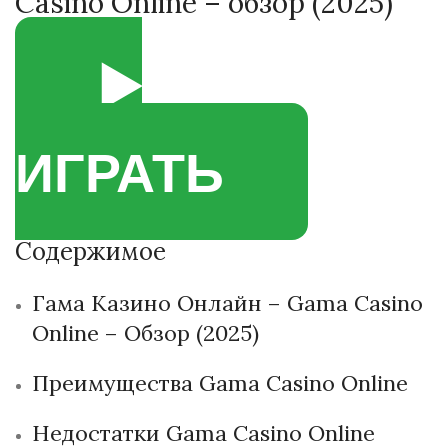
Casino Online – обзор (2025)
▶️
ИГРАТЬ
Содержимое
Гама Казино Онлайн – Gama Casino
Online – Обзор (2025)
Преимущества Gama Casino Online
Недостатки Gama Casino Online