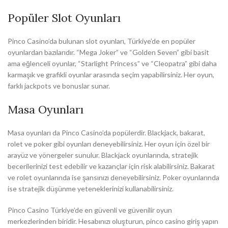
Popüler Slot Oyunları
Pinco Casino’da bulunan slot oyunları, Türkiye’de en popüler
oyunlardan bazılarıdır. “Mega Joker” ve “Golden Seven” gibi basit
ama eğlenceli oyunlar, “Starlight Princess” ve “Cleopatra” gibi daha
karmaşık ve grafikli oyunlar arasında seçim yapabilirsiniz. Her oyun,
farklı jackpots ve bonuslar sunar.
Masa Oyunları
Masa oyunları da Pinco Casino’da popülerdir. Blackjack, bakarat,
rolet ve poker gibi oyunları deneyebilirsiniz. Her oyun için özel bir
arayüz ve yönergeler sunulur. Blackjack oyunlarında, stratejik
becerilerinizi test edebilir ve kazançlar için risk alabilirsiniz. Bakarat
ve rolet oyunlarında ise şansınızı deneyebilirsiniz. Poker oyunlarında
ise stratejik düşünme yeteneklerinizi kullanabilirsiniz.
Pinco Casino Türkiye’de en güvenli ve güvenilir oyun
merkezlerinden biridir. Hesabınızı oluşturun, pinco casino giriş yapın