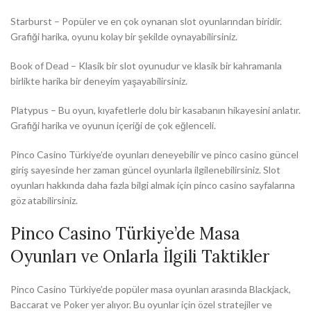
Starburst – Popüler ve en çok oynanan slot oyunlarından biridir.
Grafiği harika, oyunu kolay bir şekilde oynayabilirsiniz.
Book of Dead – Klasik bir slot oyunudur ve klasik bir kahramanla
birlikte harika bir deneyim yaşayabilirsiniz.
Platypus – Bu oyun, kıyafetlerle dolu bir kasabanın hikayesini anlatır.
Grafiği harika ve oyunun içeriği de çok eğlenceli.
Pinco Casino Türkiye’de oyunları deneyebilir ve pinco casino güncel
giriş sayesinde her zaman güncel oyunlarla ilgilenebilirsiniz. Slot
oyunları hakkında daha fazla bilgi almak için pinco casino sayfalarına
göz atabilirsiniz.
Pinco Casino Türkiye’de Masa
Oyunları ve Onlarla İlgili Taktikler
Pinco Casino Türkiye’de popüler masa oyunları arasında Blackjack,
Baccarat ve Poker yer alıyor. Bu oyunlar için özel stratejiler ve