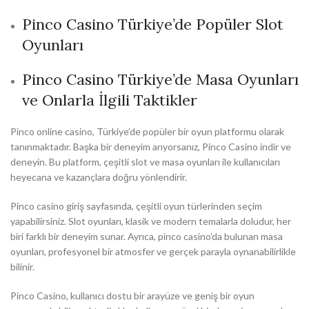
Pinco Casino Türkiye’de Popüler Slot
Oyunları
Pinco Casino Türkiye’de Masa Oyunları
ve Onlarla İlgili Taktikler
Pinco online casino, Türkiye’de popüler bir oyun platformu olarak
tanınmaktadır. Başka bir deneyim arıyorsanız, Pinco Casino indir ve
deneyin. Bu platform, çeşitli slot ve masa oyunları ile kullanıcıları
heyecana ve kazançlara doğru yönlendirir.
Pinco casino giriş sayfasında, çeşitli oyun türlerinden seçim
yapabilirsiniz. Slot oyunları, klasik ve modern temalarla doludur, her
biri farklı bir deneyim sunar. Ayrıca, pinco casino’da bulunan masa
oyunları, profesyonel bir atmosfer ve gerçek parayla oynanabilirlikle
bilinir.
Pinco Casino, kullanıcı dostu bir arayüze ve geniş bir oyun