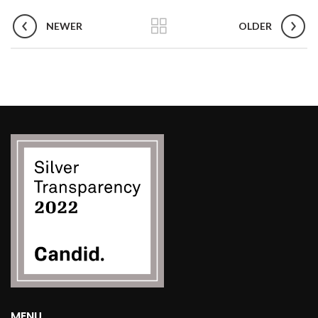
NEWER
OLDER
MENU