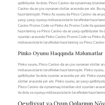
qalibliyələr ilə dolu. Pinco Casino-da oynanmaq istənilən
Casino-da ən çox oynanan slotlar arasında yer alır. Bu oy
hazırlanmışdır. Pinko Az oyunu da Pinco Casino-da ən popu
yaxşı yaxşı oyunçu mütəxəssislərin tərəfindən hazırlanm
Casino Promo Code və Pinko Az Promo Code ilə qazanma 
hazırlanmış və Pinco Casino-da ən yaxşı qalibliyələr ilə
oyunları arasında Pinko Casino Promo Code və Pinko Az
mütəxəssislərin tərəfindən hazırlanmış və Pinco Casino-da
Pinko Oyunu Haqqında Məlumatlar
Pinko oyunu, Pinco Casino-da ən çox oynanan slotlar arası
mütəxəssislərin tərəfindən hazırlanmışdır. Pinko oyunu,
qalibliyələr ilə dolu oyunlar arasında yer alır. Pinko oy
slotlar arasında yer alır. Pinko oyunu, ən yaxşı qalibliyə
Pinco Casino-da oynanmaq istənilən slot oyunları arasında
ilə dolu və oyunçu mütəxəssislərin tərəfindən hazırlanmı
Qeydiyyat və Oyun Oqlarının Nö