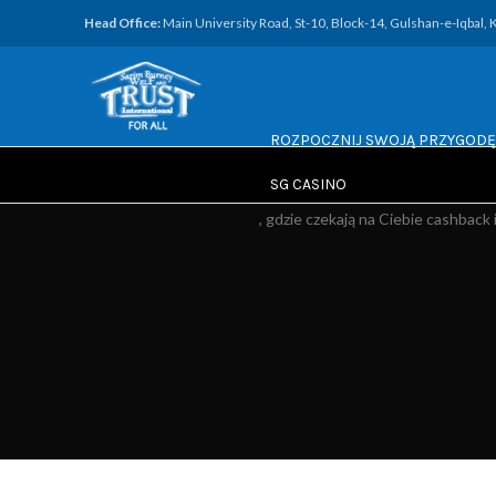
Head Office:
Main University Road, St-10, Block-14, Gulshan-e-Iqbal, 
ROZPOCZNIJ SWOJĄ PRZYGODĘ
SG CASINO
, gdzie czekają na Ciebie cashbac