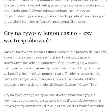
dostosowywane do potrzeb graczy, co zapewnia im wysoką jakość
oraz atrakcyjność. Wybór odpowiedniego slotu zależy od
indywidualnych preferencji, dlatego warto przetestować kilka gier,
aby znaleźć te, które najbardziej przypadną Ci do gustu.
Gry na żywo w lemon casino – czy
warto spróbować?
Kasyno na żywo w
lemon casino
to doskonała propozycja dla osób,
które chcą poczuć dreszcz emocji, jaki towarzyszy grze w
tradycyjnym kasynie stacjonarnym. Gry odbywają się w czasie
rzeczywistym, a krupierami są prawdziwi ludzie, z którymi można
wchodzić w interakcję za pomocą czatu. Do gier na żywo należą
różne warianty ruletki, blackjacka, pokera, baccarata, a także
popularne gry karciane, takie jak Dream Catcher i Crazy Time.
Gry na żywo oferują nie tylko realistyczne wrażenia z gry, ale
również dodatkowe korzyści, takie jak możliwość obserwowania
innych graczy oraz interakcji z krupierem. Warto również pamiętać,