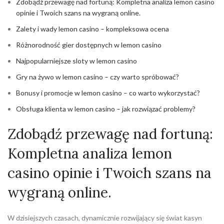
Zdobądź przewagę nad fortuną: Kompletna analiza lemon casino
opinie i Twoich szans na wygraną online.
Zalety i wady lemon casino – kompleksowa ocena
Różnorodność gier dostępnych w lemon casino
Najpopularniejsze sloty w lemon casino
Gry na żywo w lemon casino – czy warto spróbować?
Bonusy i promocje w lemon casino – co warto wykorzystać?
Obsługa klienta w lemon casino – jak rozwiązać problemy?
Zdobądź przewagę nad fortuną:
Kompletna analiza lemon
casino opinie i Twoich szans na
wygraną online.
W dzisiejszych czasach, dynamicznie rozwijający się świat kasyn