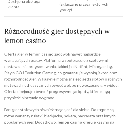
Dostępna obsługa
(zgłaszane przez niektórych
klienta
graczy)
Różnorodność gier dostępnych w
lemon casino
Oferta gier w
lemon casino
zadowoli nawet najbardziej
wymagających graczy. Platforma współpracuje z czołowymi
dostawcami oprogramowania, takimi jak NetEnt, Microgaming,
Play’n GO i Evolution Gaming, co gwarantuje wysoką jakość oraz
różnorodność gier. W kasynie można znaleźć setki slotów o różnych
motywach, od klasycznych owocówek po nowoczesne gry wideo.
Oferta obejmuje również progresywne jackpoty, które mogą
przynieść olbrzymie wygrane.
Fani gier stołowych również znajdą coś dla siebie. Dostępne są
różne warianty ruletki, blackjacka, pokera, baccarata oraz innych
popularnych gier. Dodatkowo,
lemon casino
oferuje kasyno na