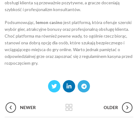
obsługi klienta są przeważnie pozytywne, a gracze doceniają
szybkość i profesjonalizm konsultantów.
Podsumowując,
lemon casino
jest platformą, która oferuje szeroki
wybór gier, atrakcyjne bonusy oraz profesjonalną obsługę klienta.
Choć platforma ma również pewne wady, to ogólnie rzecz biorąc,
stanowi ona dobrą opcję dla osób, które szukają bezpiecznego i
wciągającego miejsca do gry online. Warto jednak pamiętać o
odpowiedzialnej grze oraz zapoznać się z regulaminem kasyna przed
rozpoczęciem gry.
NEWER
OLDER