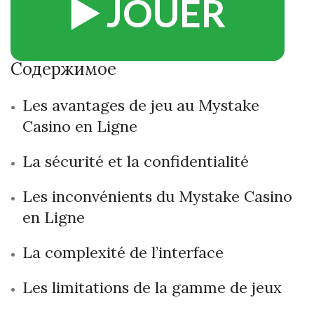
▶️ JOUER
Содержимое
Les avantages de jeu au Mystake
Casino en Ligne
La sécurité et la confidentialité
Les inconvénients du Mystake Casino
en Ligne
La complexité de l’interface
Les limitations de la gamme de jeux