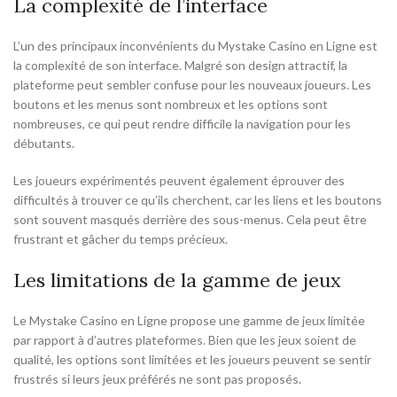
La complexité de l’interface
L’un des principaux inconvénients du Mystake Casino en Ligne est
la complexité de son interface. Malgré son design attractif, la
plateforme peut sembler confuse pour les nouveaux joueurs. Les
boutons et les menus sont nombreux et les options sont
nombreuses, ce qui peut rendre difficile la navigation pour les
débutants.
Les joueurs expérimentés peuvent également éprouver des
difficultés à trouver ce qu’ils cherchent, car les liens et les boutons
sont souvent masqués derrière des sous-menus. Cela peut être
frustrant et gâcher du temps précieux.
Les limitations de la gamme de jeux
Le Mystake Casino en Ligne propose une gamme de jeux limitée
par rapport à d’autres plateformes. Bien que les jeux soient de
qualité, les options sont limitées et les joueurs peuvent se sentir
frustrés si leurs jeux préférés ne sont pas proposés.