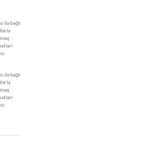
 ilə bağlı
larla
olmaq
ətləri
ino
 ilə bağlı
larla
olmaq
ətləri
ino