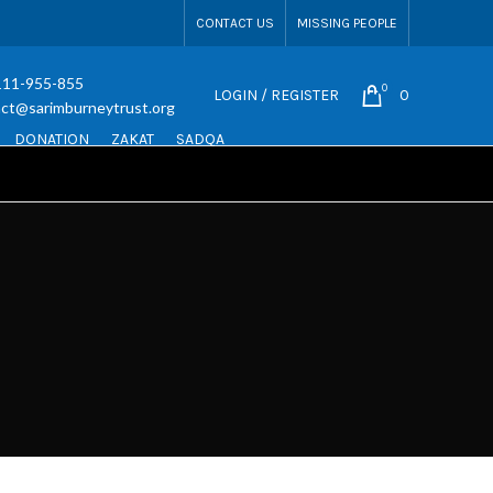
CONTACT US
MISSING PEOPLE
111-955-855
0
LOGIN / REGISTER
0
ct@sarimburneytrust.org
DONATION
ZAKAT
SADQA