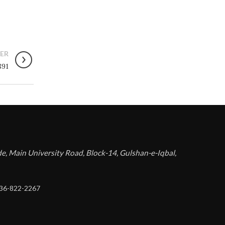
ER
891
e, Main University Road, Block-14, Gulshan-e-Iqbal,
 336-822-2267