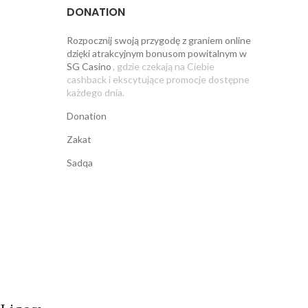
DONATION
Rozpocznij swoją przygodę z graniem online
dzięki atrakcyjnym bonusom powitalnym w
SG Casino
, gdzie czekają na Ciebie
cashback i ekscytujące promocje dostępne
każdego dnia.
Donation
Zakat
Sadqa