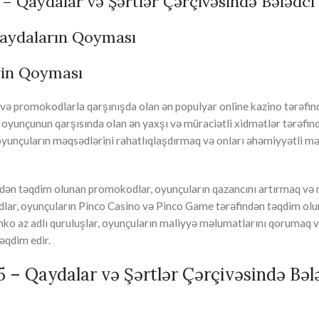
– Qaydalar və Şərtlər Çərçivəsində Bələdci 
Qaydaların Qoyması
ərin Qoyması
və promokodlarla qarşınışda olan ən populyar online kazino tərəfin
a oyunçunun qarşısında olan ən yaxşı və müraciətli xidmətlər tərəfin
 oyunçuların məqsədlərini rahatlıqlaşdırmaq və onları əhəmiyyətli m
ən təqdim olunan promokodlar, oyunçuların qazancını artırmaq və 
dlar, oyunçuların Pinco Casino və Pinco Game tərəfindən təqdim ol
inko az adlı quruluşlar, oyunçuların maliyyə məlumatlarını qorumaq v
əqdim edir.
 – Qaydalar və Şərtlər Çərçivəsində Bəl