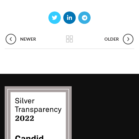
NEWER
OLDER