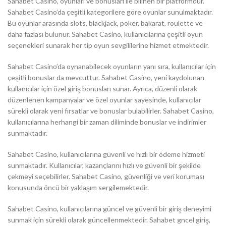
Sahabet Casino, oyunları ve bonusları ile bilinen bir platformdur.
Sahabet Casino’da çeşitli kategorilere göre oyunlar sunulmaktadır.
Bu oyunlar arasında slots, blackjack, poker, bakarat, roulette ve
daha fazlası bulunur. Sahabet Casino, kullanıcılarına çeşitli oyun
seçenekleri sunarak her tip oyun sevgililerine hizmet etmektedir.
Sahabet Casino’da oynanabilecek oyunların yanı sıra, kullanıcılar için
çeşitli bonuslar da mevcuttur. Sahabet Casino, yeni kaydolunan
kullanıcılar için özel giriş bonusları sunar. Ayrıca, düzenli olarak
düzenlenen kampanyalar ve özel oyunlar sayesinde, kullanıcılar
sürekli olarak yeni fırsatlar ve bonuslar bulabilirler. Sahabet Casino,
kullanıcılarına herhangi bir zaman diliminde bonuslar ve indirimler
sunmaktadır.
Sahabet Casino, kullanıcılarına güvenli ve hızlı bir ödeme hizmeti
sunmaktadır. Kullanıcılar, kazançlarını hızlı ve güvenli bir şekilde
çekmeyi seçebilirler. Sahabet Casino, güvenliği ve veri koruması
konusunda öncü bir yaklaşım sergilemektedir.
Sahabet Casino, kullanıcılarına güncel ve güvenli bir giriş deneyimi
sunmak için sürekli olarak güncellenmektedir. Sahabet gncel giriş,