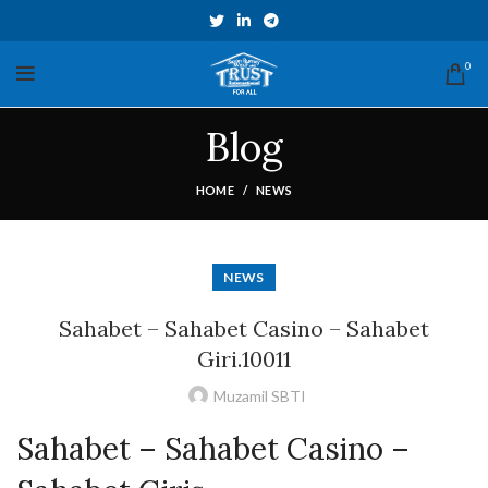
0
Blog
HOME
NEWS
NEWS
Sahabet – Sahabet Casino – Sahabet
Giri.10011
Muzamil SBTI
Sahabet – Sahabet Casino –