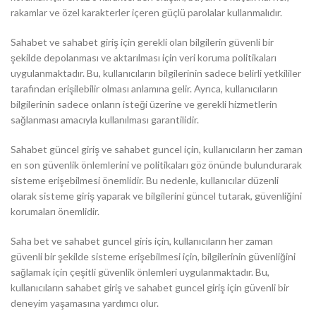
rakamlar ve özel karakterler içeren güçlü parolalar kullanmalıdır.
Sahabet ve sahabet giriş için gerekli olan bilgilerin güvenli bir
şekilde depolanması ve aktarılması için veri koruma politikaları
uygulanmaktadır. Bu, kullanıcıların bilgilerinin sadece belirli yetkililer
tarafından erişilebilir olması anlamına gelir. Ayrıca, kullanıcıların
bilgilerinin sadece onların isteği üzerine ve gerekli hizmetlerin
sağlanması amacıyla kullanılması garantilidir.
Sahabet güncel giriş ve sahabet guncel için, kullanıcıların her zaman
en son güvenlik önlemlerini ve politikaları göz önünde bulundurarak
sisteme erişebilmesi önemlidir. Bu nedenle, kullanıcılar düzenli
olarak sisteme giriş yaparak ve bilgilerini güncel tutarak, güvenliğini
korumaları önemlidir.
Saha bet ve sahabet guncel giris için, kullanıcıların her zaman
güvenli bir şekilde sisteme erişebilmesi için, bilgilerinin güvenliğini
sağlamak için çeşitli güvenlik önlemleri uygulanmaktadır. Bu,
kullanıcıların sahabet giriş ve sahabet guncel giriş için güvenli bir
deneyim yaşamasına yardımcı olur.