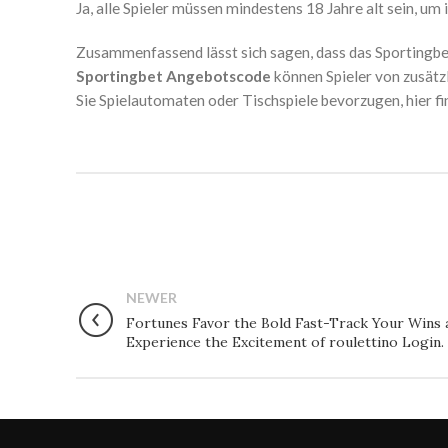
Ja, alle Spieler müssen mindestens 18 Jahre alt sein, um
Zusammenfassend lässt sich sagen, dass das Sportingbet
Sportingbet Angebotscode
können Spieler von zusätzl
Sie Spielautomaten oder Tischspiele bevorzugen, hier find
NEWER
Fortunes Favor the Bold Fast-Track Your Wins 
Experience the Excitement of roulettino Login.