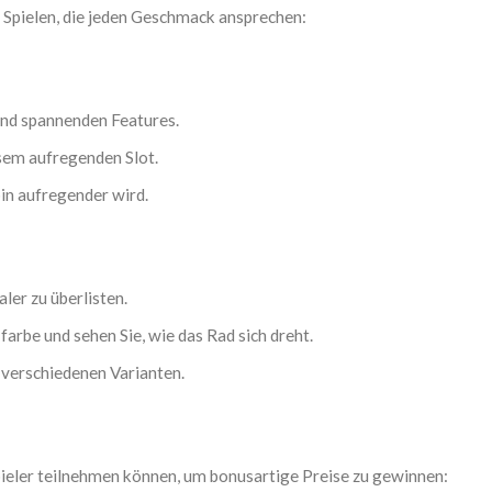
n Spielen, die jeden Geschmack ansprechen:
und spannenden Features.
sem aufregenden Slot.
in aufregender wird.
ler zu überlisten.
arbe und sehen Sie, wie das Rad sich dreht.
 verschiedenen Varianten.
ieler teilnehmen können, um bonusartige Preise zu gewinnen: