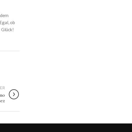
t dem
Egal, ob
l Glück!
ER
ino
iez