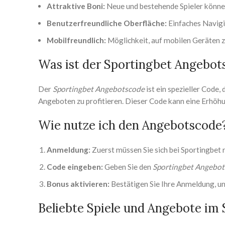
Attraktive Boni:
Neue und bestehende Spieler können
Benutzerfreundliche Oberfläche:
Einfaches Navig
Mobilfreundlich:
Möglichkeit, auf mobilen Geräten z
Was ist der Sportingbet Angebot
Der
Sportingbet Angebotscode
ist ein spezieller Code
Angeboten zu profitieren. Dieser Code kann eine Erhö
Wie nutze ich den Angebotscode
Anmeldung:
Zuerst müssen Sie sich bei Sportingbet r
Code eingeben:
Geben Sie den
Sportingbet Angebo
Bonus aktivieren:
Bestätigen Sie Ihre Anmeldung, um
Beliebte Spiele und Angebote im