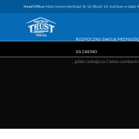
Head Office:
Main University Road, St-10, Block-14, Gulshan-e-Iqbal, 
ROZPOCZNIJ SWOJĄ PRZYGODĘ
SG CASINO
, gdzie czekają na Ciebie cashbac