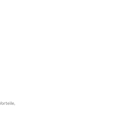
orteile,