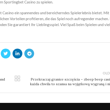
 im Sportingbet Casino zu spielen.
 Casino ein spannendes und bereicherndes Spielerlebnis bietet. Mi
ichen Vorteilen profitieren, die das Spiel noch aufregender machen. 
en Sie garantiert Ihr Lieblingsspiel. Viel Spaß beim Spielen und vie
OLD
and
Przekraczaj granice szczęścia – zbeep beep cas
każda chwila to szansa na wyjątkową wygraną i n