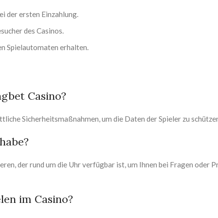
i der ersten Einzahlung.
sucher des Casinos.
en Spielautomaten erhalten.
ingbet Casino?
rittliche Sicherheitsmaßnahmen, um die Daten der Spieler zu schütze
 habe?
ren, der rund um die Uhr verfügbar ist, um Ihnen bei Fragen oder 
elen im Casino?