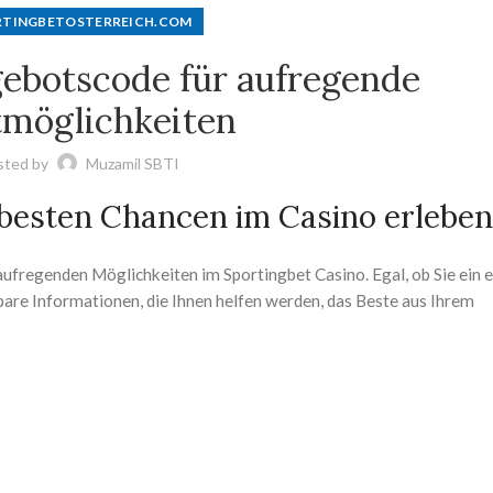
RTINGBETOSTERREICH.COM
ebotscode für aufregende
möglichkeiten
sted by
Muzamil SBTI
 besten Chancen im Casino erleben
ufregenden Möglichkeiten im Sportingbet Casino. Egal, ob Sie ein 
htbare Informationen, die Ihnen helfen werden, das Beste aus Ihrem