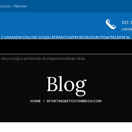
Karachi – Pakistan
021-
conta
 Z GRANIEM ONLINE DZIĘKI ATRAKCYJNYM BONUSOM POWITALNYM W
k i ekscytujące promocje dostępne każdego dnia.
Blog
HOME
SPORTINGBETOSTERREICH.COM